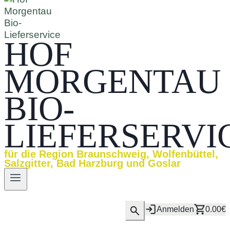
HOF
MORGENTAU
BIO-
LIEFERSERVI
für die Region Braunschweig, Wolfenbüttel,
Salzgitter, Bad Harzburg und Goslar
Anmelden
0.00€
0